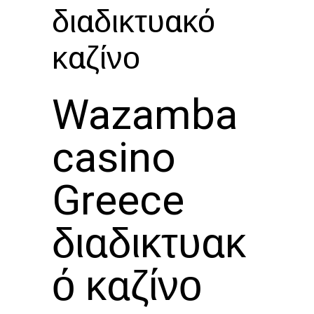
διαδικτυακό
καζίνο
Wazamba
casino
Greece
διαδικτυακ
ό καζίνο