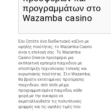
προγραμμάτων στο
Wazamba casino
Εάν ζητάτε ένα διαδικτυακό καζίνο με
υψηλής ποιότητας, το Wazamba Casino
είναι η επιλογή σας. Το Wazamba
Casino Greece προσφέρει μια
εκπληκτική εμπειρία παιχνιδιού με
υποστήριξη τεχνολογίας τοπικής και
ευρωπαϊκής ποιότητας. Στο Wazamba,
θα βρείτε εκτεταμένες προτίμησης
παιχνιδιών, από slots μέχρι
προγραμματισμένα παιχνίδια, κάθε
φορά με την ευκαιρία να
εκμεταλλευθείτε τις πολυπλοκές
γραμμές και τις υψηλές τιμές που