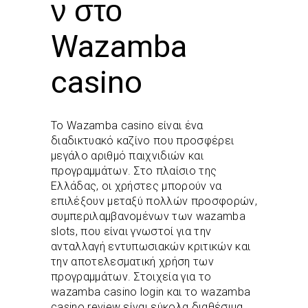
ν στο
Wazamba
casino
Το Wazamba casino είναι ένα
διαδικτυακό καζίνο που προσφέρει
μεγάλο αριθμό παιχνιδιών και
προγραμμάτων. Στο πλαίσιο της
Ελλάδας, οι χρήστες μπορούν να
επιλέξουν μεταξύ πολλών προσφορών,
συμπεριλαμβανομένων των wazamba
slots, που είναι γνωστοί για την
ανταλλαγή εντυπωσιακών κριτικών και
την αποτελεσματική χρήση των
προγραμμάτων. Στοιχεία για το
wazamba casino login και το wazamba
casino review είναι εύκολα διαθέσιμα,