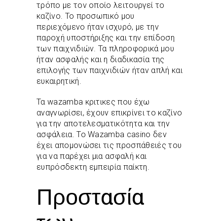
τρόπο με τον οποίο λειτουργεί το
καζίνο. Το προσωπικό μου
περιεχόμενο ήταν ισχυρό, με την
παροχή υποστήριξης και την επίδοση
των παιχνιδιών. Τα πληροφορικά μου
ήταν ασφαλής και η διαδικασία της
επιλογής των παιχνιδιών ήταν απλή και
ευκαιρητική.
Τα wazamba κριτικες που έχω
αναγνωρίσει, έχουν επικρίνει το καζίνο
για την αποτελεσματικότητα και την
ασφάλεια. Το Wazamba casino δεν
έχει απομονώσει τις προσπάθειές του
για να παρέχει μια ασφαλή και
ευπρόσδεκτη εμπειρία παίκτη.
Προστασία