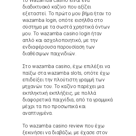
το Wazamba casino είναι ένα
διαδικτυακό καζίνο που αξίζει
εξεταστεί. Το πρώτο μου βήμα ήταν το
wazamba login, οπότε εισήλθα στο
σύστημα με τα σωστά χρηστικά όντων
μου. Το wazamba casino login ήταν
απλό και ασχολοποιητικό, με την
ενδιαφέρουσα παρουσίαση των
διαθέσιμων παιχνιδιών.
Στο wazamba casino, έχω επιλέξει να
παίξω στα wazamba slots, οπότε έχω
επιδείξει την πλούτιστη γραμμή των
μηχανών του. Το καζίνο παρέχει μια
εκπληκτική εκπλήξεις, με πολλά
διαφορετικά παιχνίδια, από τα γραμμικά
μέχρι τα πιο προσωπικά και
αναπτυγμένα.
Το wazamba casino review που έχω
ξεκινήσει να διαβάζω, με έχασε στον