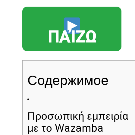
ΠΑΊΖΩ
Содержимое
Προσωπική εμπειρία
με το Wazamba