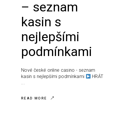
– seznam
kasin s
nejlepšími
podmínkami
Nové české online casino - seznam
kasin s nejlepšími podmínkami
HRÁT
READ MORE