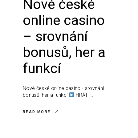
Nové české
online casino
– srovnání
bonusů, her a
funkcí
Nové české online casino - srovnání
bonusů, her a funkcí
HRÁT
READ MORE