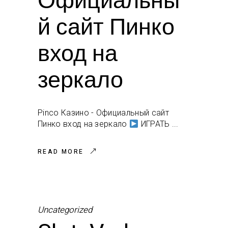
Официальны
й сайт Пинко
вход на
зеркало
Pinco Казино - Официальный сайт
Пинко вход на зеркало
ИГРАТЬ
READ MORE
Uncategorized