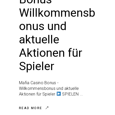
Willkommensb
onus und
aktuelle
Aktionen für
Spieler
Mafia Casino Bonus -
Willkommensbonus und aktuelle
Aktionen für Spieler
SPIELEN
READ MORE