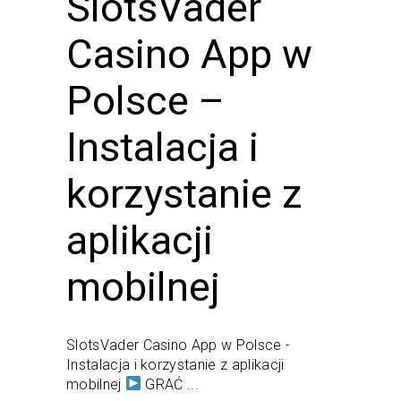
SlotsVader
Casino App w
Polsce –
Instalacja i
korzystanie z
aplikacji
mobilnej
SlotsVader Casino App w Polsce -
Instalacja i korzystanie z aplikacji
mobilnej
GRAĆ