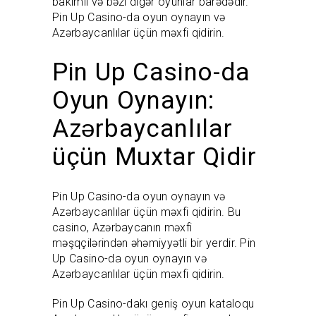
bakımlı və bəzi digər oyunlar barədədir.
Pin Up Casino-da oyun oynayın və
Azərbaycanlılar üçün məxfi qidirin.
Pin Up Casino-da
Oyun Oynayın:
Azərbaycanlılar
üçün Muxtar Qidir
Pin Up Casino-da oyun oynayın və
Azərbaycanlılar üçün məxfi qidirin. Bu
casino, Azərbaycanın məxfi
məşqçilərindən əhəmiyyətli bir yerdir. Pin
Up Casino-da oyun oynayın və
Azərbaycanlılar üçün məxfi qidirin.
Pin Up Casino-dakı geniş oyun kataloqu