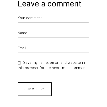
Leave a comment
Save my name, email, and website in
this browser for the next time I comment.
SUBMIT