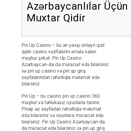
Azərbaycanlılar Üçün
Muxtar Qidir
Pin Up Casino – bu ən yaxşı onlayn qızıl
qalın casino vəzifələrini əmələ salan
məşhur şirkət. Pin Up Casino
Azərbaycan-da da müraciət edə bilərsiniz
və pin up casino və pin up giriş
sayfalarından rahatlıqla məlumat edə
bilərsiniz.
Pin Up – bu casino
pin up casino 360
məşhur və təhlükəsiz oyunlarla tanınır.
Pinap az sayfadan rahatlıqla məlumat
edə bilərsiniz və oyunlara müraciət edə
bilərsiniz. Pin Up Casino Azərbaycan-da
da müraciət edə bilərsiniz və pin up giriş