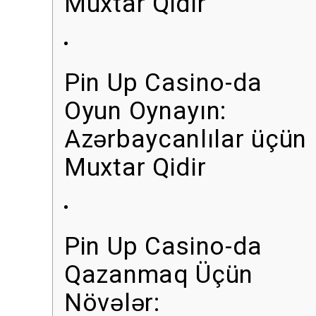
Muxtar Qidir
Pin Up Casino-da
Oyun Oynayın:
Azərbaycanlılar üçün
Muxtar Qidir
Pin Up Casino-da
Qazanmaq Üçün
Növələr: