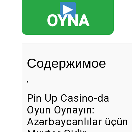
OYNA
Содержимое
Pin Up Casino-da
Oyun Oynayın:
Azərbaycanlılar üçün