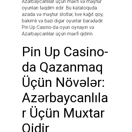
Azərbaycanlılar üçün məxfi və məşhur
oyunları təqdim edir. Bu kataloquda
azada və məşhur slotlar, live kəğıt qoy,
bakımlı və bəzi digər oyunlar barədədir.
Pin Up Casino-da oyun oynayın və
Azərbaycanlılar üçün məxfi qidirin.
Pin Up Casino-
da Qazanmaq
Üçün Növələr:
Azərbaycanlıla
r Üçün Muxtar
Qidir