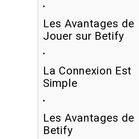
Les Avantages de
Jouer sur Betify
La Connexion Est
Simple
Les Avantages de
Betify