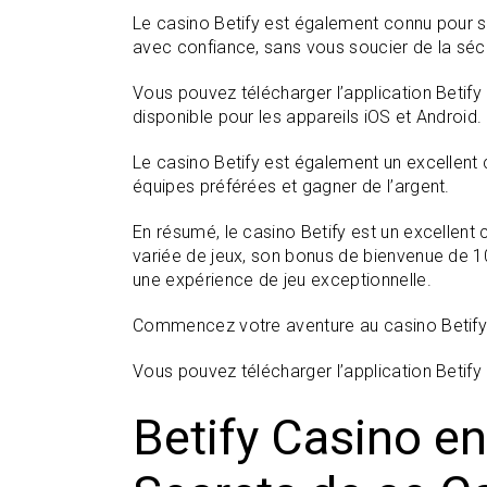
Le casino Betify est également connu pour s
avec confiance, sans vous soucier de la séc
Vous pouvez télécharger l’application Betify 
disponible pour les appareils iOS et Android.
Le casino Betify est également un excellent
équipes préférées et gagner de l’argent.
En résumé, le casino Betify est un excellent
variée de jeux, son bonus de bienvenue de 1
une expérience de jeu exceptionnelle.
Commencez votre aventure au casino Betify a
Vous pouvez télécharger l’application Betify
Betify Casino en