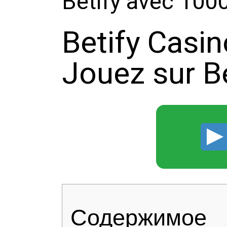
Betify avec 100
Betify Casin
Jouez sur B
Содержимое