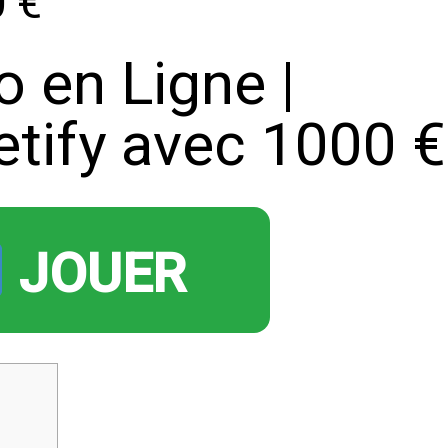
0 €
o en Ligne |
etify avec 1000 €
JOUER