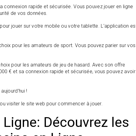
a connexion rapide et sécurisée. Vous pouvez jouer en ligne
urité de vos données.
pour jouer sur votre mobile ou votre tablette. L’application es
 choix pour les amateurs de sport. Vous pouvez parier sur vos
 choix pour les amateurs de jeu de hasard. Avec son offre
000 € et sa connexion rapide et sécurisée, vous pouvez avoir
ujourd’hui !
 ou visiter le site web pour commencer à jouer.
 Ligne: Découvrez les